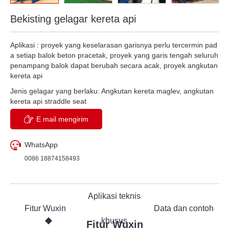
Bekisting gelagar kereta api
Aplikasi : proyek yang keselarasan garisnya perlu tercermin pad
a setiap balok beton pracetak, proyek yang garis tengah seluruh
penampang balok dapat berubah secara acak, proyek angkutan
kereta api
Jenis gelagar yang berlaku: Angkutan kereta maglev, angkutan
kereta api straddle seat
Jenis: sinar PC lurus, sinar PC melengkung, sinar PC yang didu
E mail mengirim
kung sederhana, sinar PC kontinu
WhatsApp
0086 18874158493
Aplikasi teknis
Fitur Wuxin
Data dan contoh
khusus
Fitur Wuxin